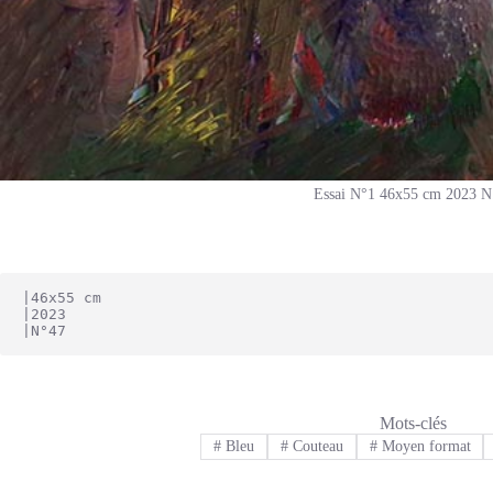
Essai N°1 46x55 cm 2023 N
|46x55 cm
|2023
|N°47
Mots-clés
#
Bleu
#
Couteau
#
Moyen format