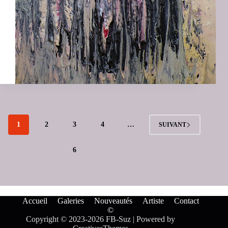
1
2
3
4
…
SUIVANT
6
Accueil
Galeries
Nouveautés
Artiste
Contact
©
Copyright © 2023-2026 FB-Suz | Powered by