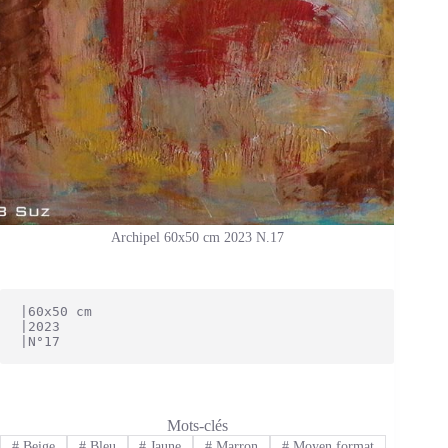
Archipel 60x50 cm 2023 N.17
|60x50 cm
|2023
|N°17
Mots-clés
#
Beige
#
Bleu
#
Jaune
#
Marron
#
Moyen format