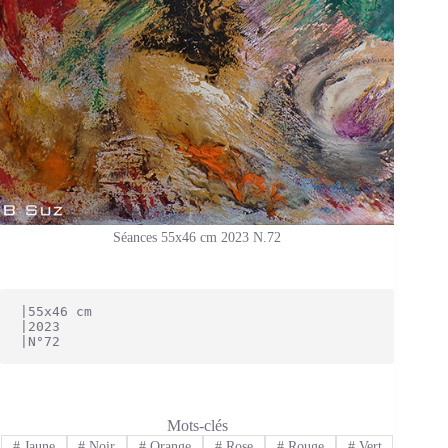
Séances 55x46 cm 2023 N.72
|55x46 cm
|2023
|N°72
Mots-clés
#
Jaune
#
Noir
#
Orange
#
Rose
#
Rouge
#
Vert